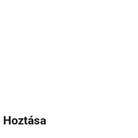
 Hoztása