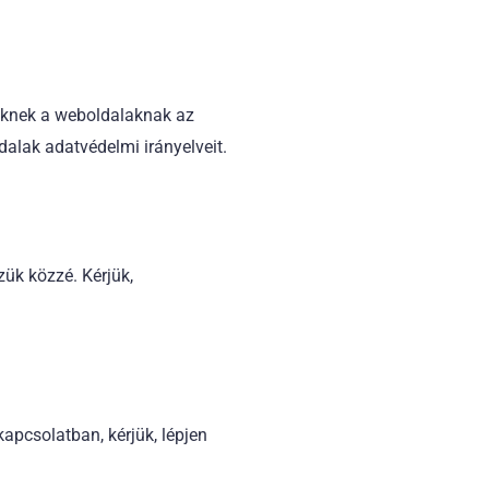
eknek a weboldalaknak az
dalak adatvédelmi irányelveit.
zük közzé. Kérjük,
apcsolatban, kérjük, lépjen