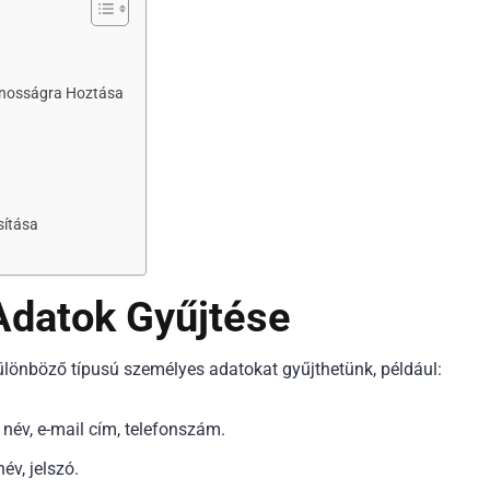
ánosságra Hoztása
sítása
datok Gyűjtése
lönböző típusú személyes adatokat gyűjthetünk, például:
: név, e-mail cím, telefonszám.
év, jelszó.