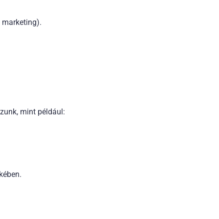
, marketing).
zunk, mint például:
ekében.