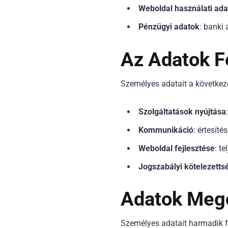
Weboldal használati ad
Pénzügyi adatok
: banki
Az Adatok F
Személyes adatait a következő
Szolgáltatások nyújtása
Kommunikáció
: értesít
Weboldal fejlesztése
: t
Jogszabályi kötelezettsé
Adatok Mego
Személyes adatait harmadik fé