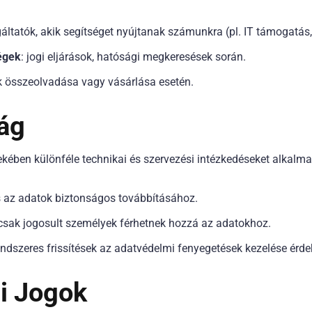
gáltatók, akik segítséget nyújtanak számunkra (pl. IT támogatás
égek
: jogi eljárások, hatósági megkeresések során.
k összeolvadása vagy vásárlása esetén.
ág
ében különféle technikai és szervezési intézkedéseket alkalma
ás az adatok biztonságos továbbításához.
 csak jogosult személyek férhetnek hozzá az adatokhoz.
rendszeres frissítések az adatvédelmi fenyegetések kezelése érd
i Jogok