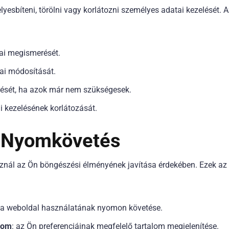
yesbíteni, törölni vagy korlátozni személyes adatai kezelését. A
tai megismerését.
tai módosítását.
örlését, ha azok már nem szükségesek.
ai kezelésének korlátozását.
s Nyomkövetés
znál az Ön böngészési élményének javítása érdekében. Ezek az
 a weboldal használatának nyomon követése.
alom
: az Ön preferenciáinak megfelelő tartalom megjelenítése.