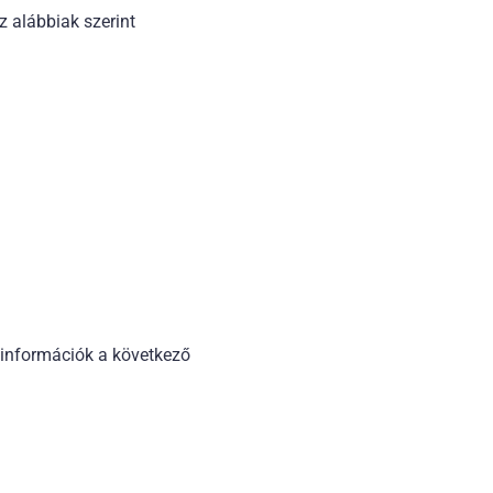
z alábbiak szerint
 információk a következő