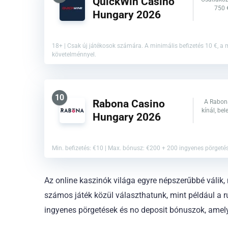
QuickWin Casino
750 
Hungary 2026
18+ | Csak új játékosok számára. A minimális befizetés 10 €, a
követelménnyel.
10
Rabona Casino
A Rabon
kínál, be
Hungary 2026
Min. befizetés: €10 | Max. bónusz: €200 + 200 ingyenes pörgetés 
Az online kaszinók világa egyre népszerűbbé válik, 
számos játék közül választhatunk, mint például a ru
ingyenes pörgetések és no deposit bónuszok, amelye