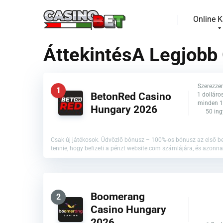
Online 
ÁttekintésA Legjobb 
Szerezze
1
BetonRed Casino
1 dolláro
minden 1 
Hungary 2026
50 ing
Csak új játékosok. Üdvözlő bónusz – 100%-os bónusz az első be
tennie, hogy befizeti a pénzt website.com számlájára, és azonn
Boomerang
2
Casino Hungary
2026