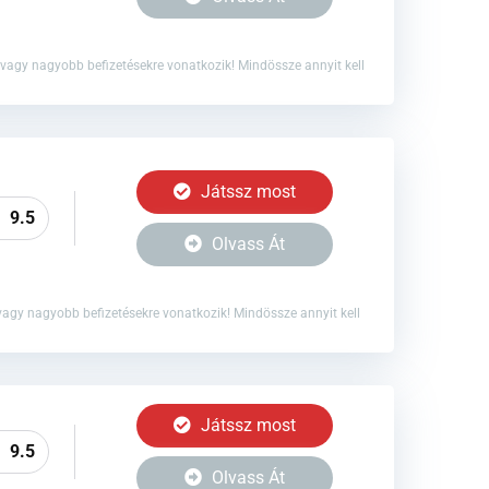
vagy nagyobb befizetésekre vonatkozik! Mindössze annyit kell
Játssz most
9.5
Olvass Át
vagy nagyobb befizetésekre vonatkozik! Mindössze annyit kell
Játssz most
9.5
Olvass Át