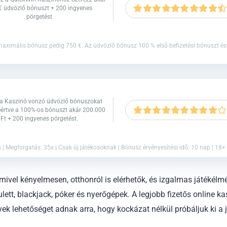
€ üdvözlő bónuszt + 200 ingyenes
pörgetést
 maximális bónusz pedig 750 €. Az üdvözlő bónusz 100 % első befizetési bónuszt é
a Kaszinó vonzó üdvözlő bónuszokat
leértve a 100%-os bónuszt akár 200.000
Ft + 200 ingyenes pörgetést.
| Megforgatás: 35x | Csak új játékosoknak | Bónusz érvényesítési idő: 10 nap | 18+ 
mivel kényelmesen, otthonról is elérhetők, és izgalmas játékélmé
lett, blackjack, póker és nyerőgépek. A legjobb fizetős online k
k lehetőséget adnak arra, hogy kockázat nélkül próbáljuk ki a 