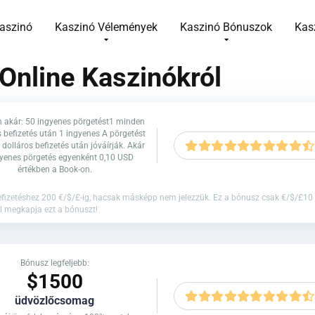
Kaszinó
Kaszinó Vélemények
Kaszinó Bónuszok
Kas
Online Kaszinókról
n akár: 50 ingyenes pörgetést1 minden
s befizetés után 1 ingyenes A pörgetést
dolláros befizetés után jóváírják. Akár
yenes pörgetés egyenként 0,10 USD
értékben a Book-on.
fizetéshez 200 €/$/£-ig, hacsak másképp nem jelezzük. Ez a bónusz csak €/$/£10 
al megkapja ezt a bónuszt!
Bónusz legfeljebb:
$1500
üdvözlőcsomag