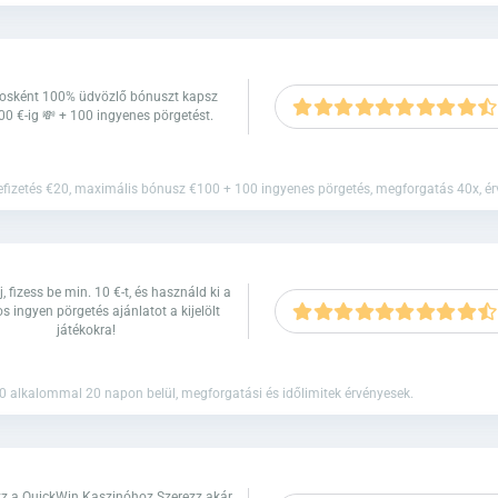
kosként 100% üdvözlő bónuszt kapsz
00 €-ig 💸 + 100 ingyenes pörgetést.
befizetés €20, maximális bónusz €100 + 100 ingyenes pörgetés, megforgatás 40x, érv
j, fizess be min. 10 €-t, és használd ki a
s ingyen pörgetés ajánlatot a kijelölt
játékokra!
10 alkalommal 20 napon belül, megforgatási és időlimitek érvényesek.
z a QuickWin Kaszinóhoz Szerezz akár