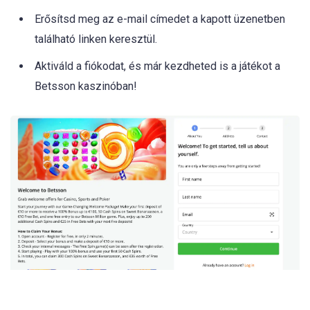
Erősítsd meg az e-mail címedet a kapott üzenetben
található linken keresztül.
Aktiváld a fiókodat, és már kezdheted is a játékot a
Betsson kaszinóban!