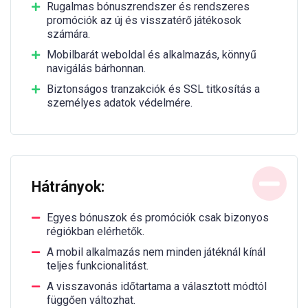
Rugalmas bónuszrendszer és rendszeres
promóciók az új és visszatérő játékosok
számára.
Mobilbarát weboldal és alkalmazás, könnyű
navigálás bárhonnan.
Biztonságos tranzakciók és SSL titkosítás a
személyes adatok védelmére.
Hátrányok:
Egyes bónuszok és promóciók csak bizonyos
régiókban elérhetők.
A mobil alkalmazás nem minden játéknál kínál
teljes funkcionalitást.
A visszavonás időtartama a választott módtól
függően változhat.