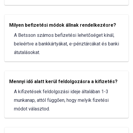
Milyen befizetési módok állnak rendelkezésre?
A Betsson számos befizetési lehetőséget kínál,
beleértve a bankkártyákat, e-pénztárcákat és banki
átutalásokat.
Mennyi idő alatt kerül feldolgozásra a kifizetés?
A kifizetések feldolgozási ideje általában 1-3
munkanap, attól függően, hogy melyik fizetési
módot választod.