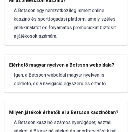
Mi az a Betsson Kaszinó?
A Betsson egy nemzetközileg ismert online
kaszinó és sportfogadási platform, amely széles
játékkínálatot és folyamatos promóciókat biztosít
a játékosok számára.
Elérhető magyar nyelven a Betsson weboldala?
Igen, a Betsson weboldal magyar nyelven is
elérhető, és a navigáció egyszerű és érthető.
Milyen játékok érhetők el a Betsson kaszinóban?
A Betsson kaszinó számos nyerőgépet, asztali
játékot, élő kaszinó játékot és sportfogadást kínál.