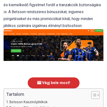
és kiemelkedő figyelmet fordít a tranzakciók biztonságára
is. A Betsson rendszeres bónuszokat, ingyenes
pörgetéseket és más promóciókat kínál, hogy minden
játékos számára izgalmas élményt biztosítson.
🎰 Vágj bele most!
Tartalom
Betsson Kaszinójátékok