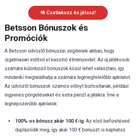
🪅 Csatlakozz és játssz!
Betsson Bónuszok és
Promóciók
A Betsson üdvözlő bónuszai segítenek abban, hogy
izgalmasan indítsd el kaszinó élményeidet. Az új játékosok
számára különböző bónuszok közül lehet választani, így
mindenki megtalálhatja a számára legmegfelelőbb ajánlatot.
Az üdvözlő bónuszok számos előnyt biztosítanak, például
ingyenes pörgetéseket és extra pénzt a játékra. Íme a
legnépszerűbb ajánlatok:
100%-os bónusz akár 100 €-ig
: Az első befizetésed
duplázódik meg, így akár 100 € bónuszt is kaphatsz.