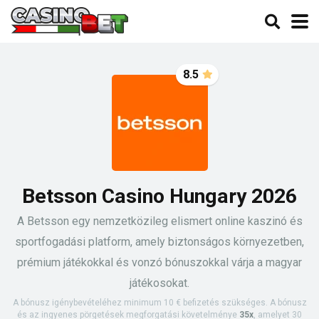
8.5
Betsson Casino Hungary 2026
A Betsson egy nemzetközileg elismert online kaszinó és
sportfogadási platform, amely biztonságos környezetben,
prémium játékokkal és vonzó bónuszokkal várja a magyar
játékosokat.
A bónusz igénybevételéhez minimum 10 € befizetés szükséges. A bónusz
és az ingyenes pörgetések megforgatási követelménye
35x
, amelyet 30