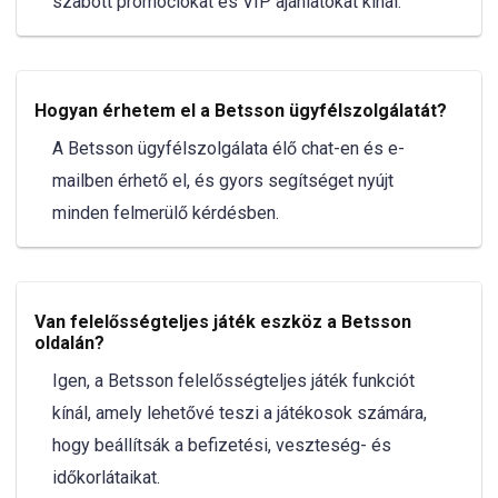
szabott promóciókat és VIP ajánlatokat kínál.
Hogyan érhetem el a Betsson ügyfélszolgálatát?
A Betsson ügyfélszolgálata élő chat-en és e-
mailben érhető el, és gyors segítséget nyújt
minden felmerülő kérdésben.
Van felelősségteljes játék eszköz a Betsson
oldalán?
Igen, a Betsson felelősségteljes játék funkciót
kínál, amely lehetővé teszi a játékosok számára,
hogy beállítsák a befizetési, veszteség- és
időkorlátaikat.