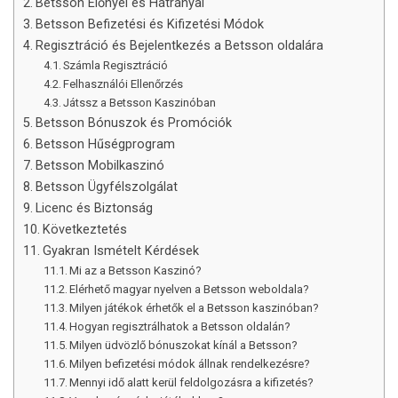
Betsson Előnyei és Hátrányai
Betsson Befizetési és Kifizetési Módok
Regisztráció és Bejelentkezés a Betsson oldalára
Számla Regisztráció
Felhasználói Ellenőrzés
Játssz a Betsson Kaszinóban
Betsson Bónuszok és Promóciók
Betsson Hűségprogram
Betsson Mobilkaszinó
Betsson Ügyfélszolgálat
Licenc és Biztonság
Következtetés
Gyakran Ismételt Kérdések
Mi az a Betsson Kaszinó?
Elérhető magyar nyelven a Betsson weboldala?
Milyen játékok érhetők el a Betsson kaszinóban?
Hogyan regisztrálhatok a Betsson oldalán?
Milyen üdvözlő bónuszokat kínál a Betsson?
Milyen befizetési módok állnak rendelkezésre?
Mennyi idő alatt kerül feldolgozásra a kifizetés?