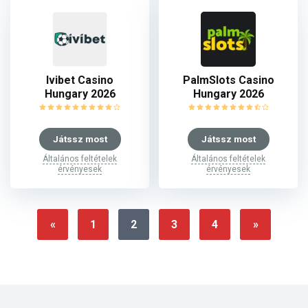
Ivibet Casino
PalmSlots Casino
Hungary 2026
Hungary 2026
Játssz most
Játssz most
Általános feltételek
Általános feltételek
érvényesek
érvényesek
«
1
2
3
4
»