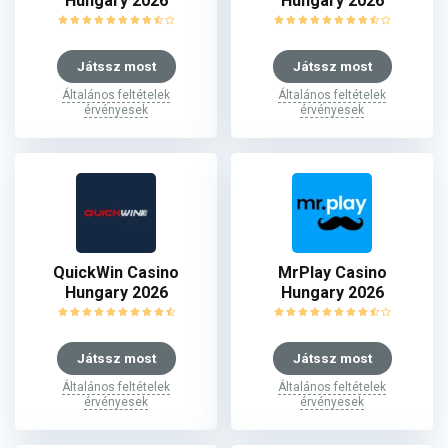
Hungary 2026
Hungary 2026
Játssz most
Játssz most
Általános feltételek
Általános feltételek
érvényesek
érvényesek
QuickWin Casino
MrPlay Casino
Hungary 2026
Hungary 2026
Játssz most
Játssz most
Általános feltételek
Általános feltételek
érvényesek
érvényesek